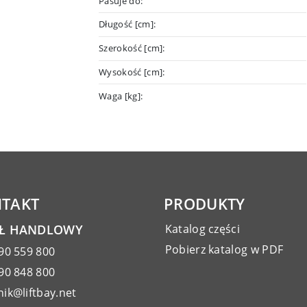
Pasuje do:
Długość [cm]:
Szerokość [cm]:
Wysokość [cm]:
Waga [kg]:
TAKT
PRODUKTY
AŁ HANDLOWY
Katalog części
Pobierz katalog w PDF
90 559 800
90 848 800
ik@liftbay.net