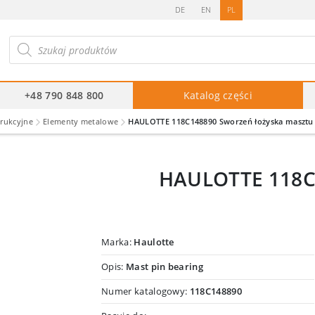
DE
EN
PL
ukiwarka
duktów
+48 790 848 800
Katalog części
trukcyjne
Elementy metalowe
HAULOTTE 118C148890 Sworzeń łożyska masztu
HAULOTTE 118C1
Marka:
Haulotte
Opis:
Mast pin bearing
Numer katalogowy:
118C148890