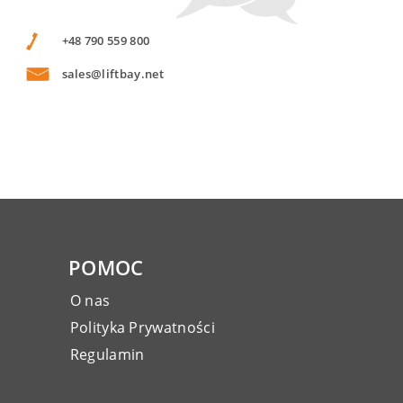
+48 790 559 800
sales@liftbay.net
POMOC
O nas
Polityka Prywatności
Regulamin