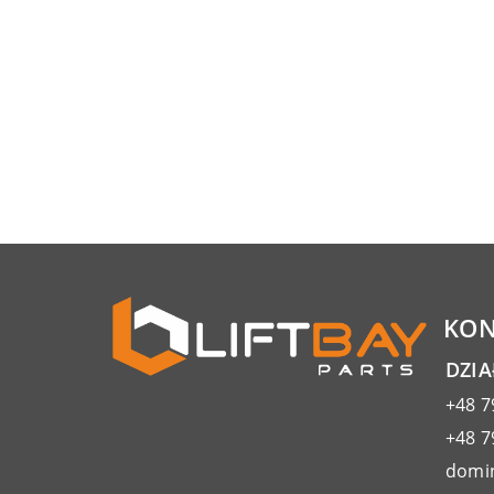
KON
DZI
+48 7
+48 7
domin