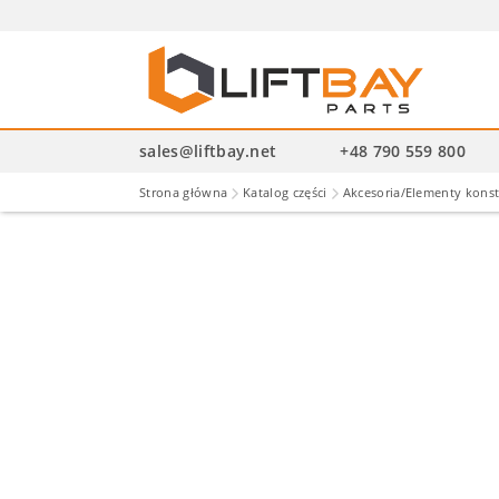
Wysz
pro
sales@liftbay.net
+48 790 559 800
Strona główna
Katalog części
Akcesoria/Elementy kons