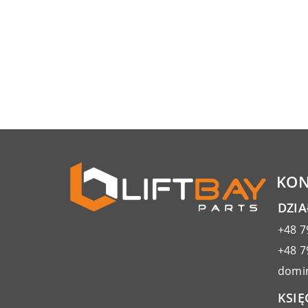
KON
DZI
+48 7
+48 7
domin
KSIĘ