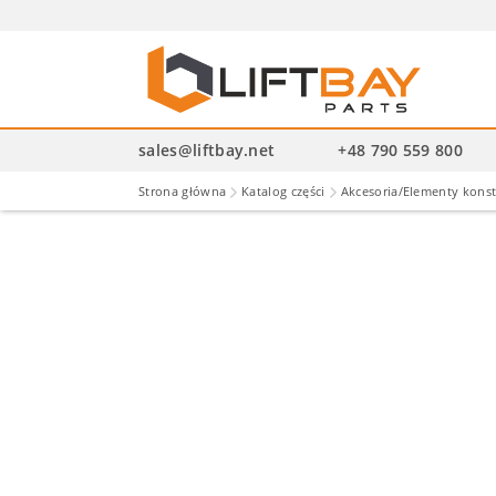
Wysz
pro
sales@liftbay.net
+48 790 559 800
Strona główna
Katalog części
Akcesoria/Elementy kons