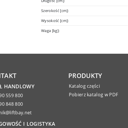
Długość [cm]:
Szerokość [cm]:
Wysokość [cm]:
Waga [kg]:
TAKT
PRODUKTY
AŁ HANDLOWY
Katalog części
Pobierz katalog w PDF
90 559 800
90 848 800
ik@liftbay.net
GOWOŚĆ I LOGISTYKA