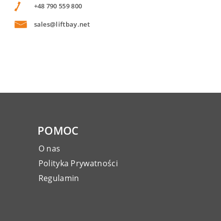
+48 790 559 800
sales@liftbay.net
POMOC
O nas
Polityka Prywatności
Regulamin