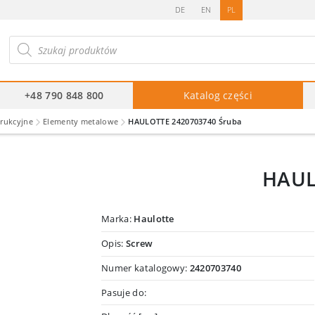
DE
EN
PL
ukiwarka
duktów
+48 790 848 800
Katalog części
trukcyjne
Elementy metalowe
HAULOTTE 2420703740 Śruba
HAUL
Marka:
Haulotte
Opis:
Screw
Numer katalogowy:
2420703740
Pasuje do: