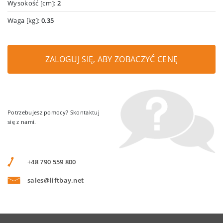
Wysokość [cm]:
2
Waga [kg]:
0.35
ZALOGUJ SIĘ, ABY ZOBACZYĆ CENĘ
Potrzebujesz pomocy? Skontaktuj
się z nami.
+48 790 559 800
sales@liftbay.net