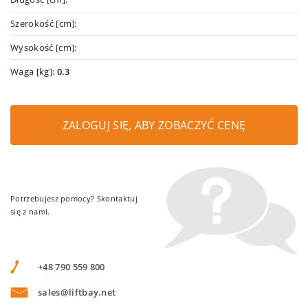
Szerokość [cm]:
Wysokość [cm]:
Waga [kg]:
0.3
ZALOGUJ SIĘ, ABY ZOBACZYĆ CENĘ
Potrzebujesz pomocy? Skontaktuj
się z nami.
+48 790 559 800
sales@liftbay.net