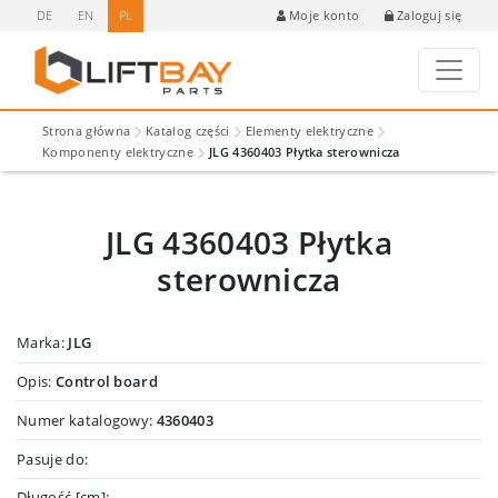
DE
EN
PL
Zaloguj się
Moje konto
Strona główna
Katalog części
Elementy elektryczne
Komponenty elektryczne
JLG 4360403 Płytka sterownicza
JLG 4360403 Płytka
sterownicza
Marka:
JLG
Opis:
Control board
Numer katalogowy:
4360403
Pasuje do:
Długość [cm]: