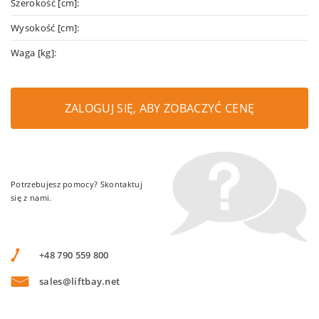
Szerokość [cm]:
Wysokość [cm]:
Waga [kg]:
ZALOGUJ SIĘ, ABY ZOBACZYĆ CENĘ
Potrzebujesz pomocy? Skontaktuj
się z nami.
+48 790 559 800
sales@liftbay.net