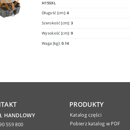
H15SXL
Długość [cm]:
4
Szerokość [cm]:
3
Wysokość [cm]:
9
Waga [kg]:
0.14
TAKT
PRODUKTY
AŁ HANDLOWY
Katalog części
Pobierz katalog w PDF
90 559 800