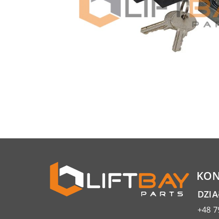
KON
DZI
+48 7