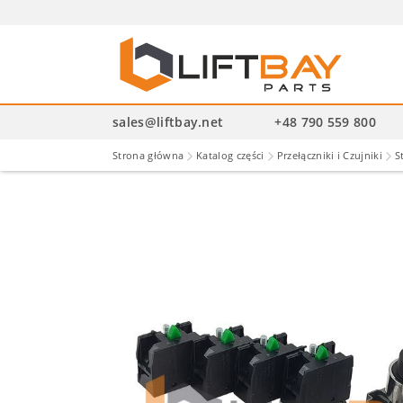
Wysz
pro
sales@liftbay.net
+48 790 559 800
Strona główna
Katalog części
Przełączniki i Czujniki
S