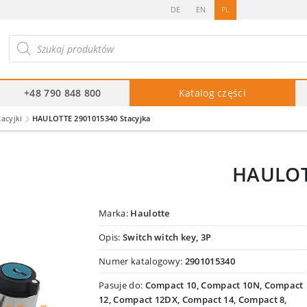
DE
EN
PL
ukiwarka
duktów
+48 790 848 800
Katalog części
tacyjki
HAULOTTE 2901015340 Stacyjka
HAULOT
Marka:
Haulotte
Opis:
Switch witch key, 3P
Numer katalogowy:
2901015340
Pasuje do:
Compact 10, Compact 10N, Compact
12, Compact 12DX, Compact 14, Compact 8,